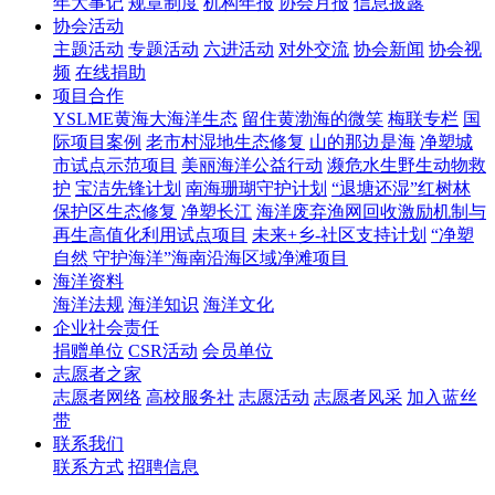
年大事记
规章制度
机构年报
协会月报
信息披露
协会活动
主题活动
专题活动
六进活动
对外交流
协会新闻
协会视
频
在线捐助
项目合作
YSLME黄海大海洋生态
留住黄渤海的微笑
梅联专栏
国
际项目案例
老市村湿地生态修复
山的那边是海
净塑城
市试点示范项目
美丽海洋公益行动
濒危水生野生动物救
护
宝洁先锋计划
南海珊瑚守护计划
“退塘还湿”红树林
保护区生态修复
净塑长江
海洋废弃渔网回收激励机制与
再生高值化利用试点项目
未来+乡-社区支持计划
“净塑
自然 守护海洋”海南沿海区域净滩项目
海洋资料
海洋法规
海洋知识
海洋文化
企业社会责任
捐赠单位
CSR活动
会员单位
志愿者之家
志愿者网络
高校服务社
志愿活动
志愿者风采
加入蓝丝
带
联系我们
联系方式
招聘信息