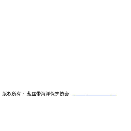
区域办事处地址及联系方式
海南省三亚市天涯区解放三路12号建行大厦2楼（三亚办公
室） 0898-88980608
海南省海口市国贸大道1号景瑞大厦2层 （海口办公室）
0898-68591002
山东省青岛市城阳区希尔景园D1005室（青岛办公室） 0532-
89080127
北京市西城区西单大木仓胡同33号院（北京办公室）
版权所有： 蓝丝带海洋保护协会
琼ICP备08101202号-5