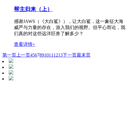
帮主归来（上）
感谢JAWS（《大白鲨》），让大白鲨，这一象征大海
威严与力量的存在，游入我们的视野。但平心而论，我
们真的对这些远洋巨兽了解多少？
查看详情+
第一页
上一页
4
5
6
7
8
9
10
11
12
13
下一页
最末页
协会网址：
http://www.broc.org.cn/
微信公众号：
蓝丝带海洋保护协会
电子邮件：broc@broc.org.cn