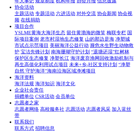
年大事记
规章制度
机构年报
协会月报
信息披露
协会活动
主题活动
专题活动
六进活动
对外交流
协会新闻
协会视
频
在线捐助
项目合作
YSLME黄海大海洋生态
留住黄渤海的微笑
梅联专栏
国
际项目案例
老市村湿地生态修复
山的那边是海
净塑城
市试点示范项目
美丽海洋公益行动
濒危水生野生动物救
护
宝洁先锋计划
南海珊瑚守护计划
“退塘还湿”红树林
保护区生态修复
净塑长江
海洋废弃渔网回收激励机制与
再生高值化利用试点项目
未来+乡-社区支持计划
“净塑
自然 守护海洋”海南沿海区域净滩项目
海洋资料
海洋法规
海洋知识
海洋文化
企业社会责任
捐赠单位
CSR活动
会员单位
志愿者之家
志愿者网络
高校服务社
志愿活动
志愿者风采
加入蓝丝
带
联系我们
联系方式
招聘信息